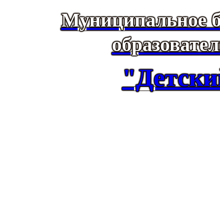
Муниципальное б
образовате
"Детски