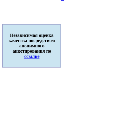
Независимая оценка
качества посредством
анонимного
анкетирования по
ссылке