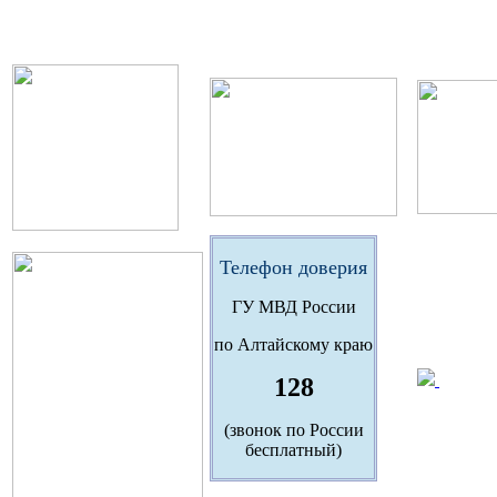
Телефон доверия
ГУ МВД России
по Алтайскому краю
128
(звонок по России
бесплатный)