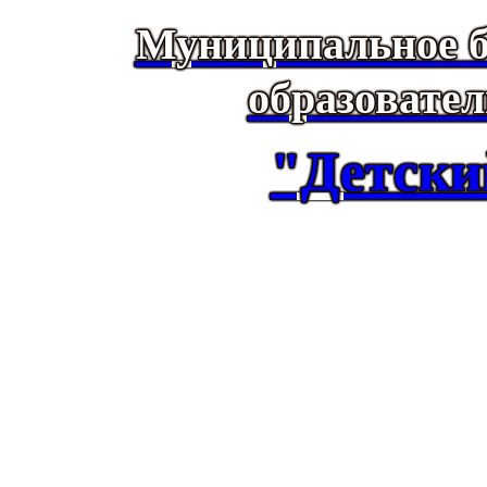
Муниципальное б
образовате
"Детски